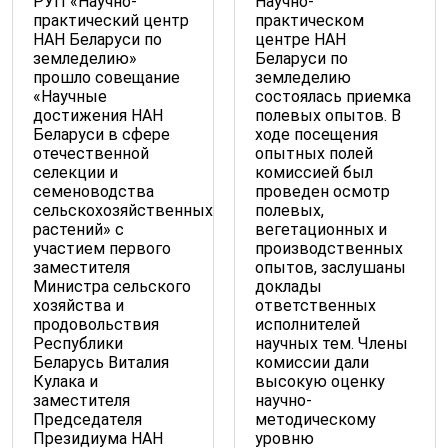
РУП «Научно-
Научно-
практический центр
практическом
НАН Беларуси по
центре НАН
земледелию»
Беларуси по
прошло совещание
земледелию
«Научные
состоялась приемка
достижения НАН
полевых опытов. В
Беларуси в сфере
ходе посещения
отечественной
опытных полей
селекции и
комиссией был
семеноводства
проведен осмотр
сельскохозяйственных
полевых,
растений» с
вегетационных и
участием первого
производственных
заместителя
опытов, заслушаны
Министра сельского
доклады
хозяйства и
ответственных
продовольствия
исполнителей
Республики
научных тем. Члены
Беларусь Виталия
комиссии дали
Кулака и
высокую оценку
заместителя
научно-
Председателя
методическому
Президиума НАН
уровню