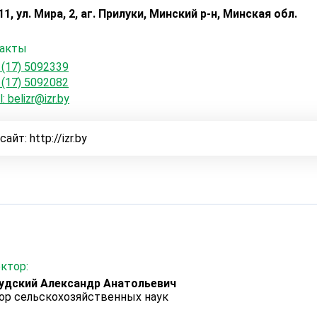
1, ул. Мира, 2, аг. Прилуки, Минский р-н, Минская обл.
акты
 (17) 5092339
 (17) 5092082
l: belizr@izr.by
сайт:
http://izr.by
ктор:
удский Александр Анатольевич
ор сельскохозяйственных наук