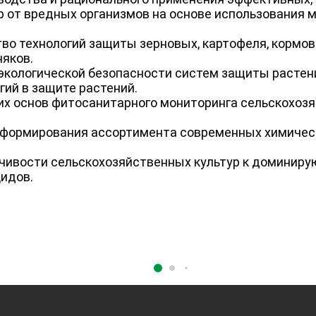
 от вредных организмов на основе использования 
тво технологий защиты зерновых, картофеля, кормов
няков.
 экологической безопасности систем защиты растен
гий в защите растений.
х основ фитосанитарного мониторинга сельскохозя
 формирования ассортимента современных химическ
йчивости сельскохозяйственных культур к доминир
цидов.