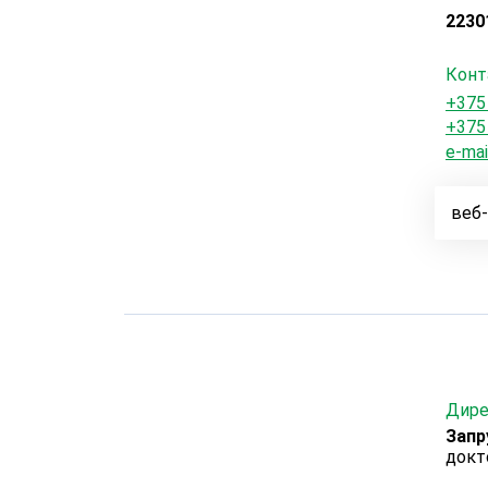
22301
Конт
+375
+375
e-mai
веб-
Дире
Запр
докт