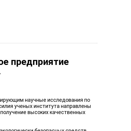
ое предприятие
»
нирующим научные исследования по
Усилия ученых института направлены
и получение высоких качественных
 экологически безопасных средств